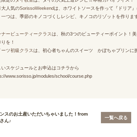
月大人気の
SorissoWeekend
は、ホワイトソースを作って『ドリア』
う一つは、季節のキノコづくしレシピ、キノコのリゾットを作りま
ンナービューティークラス
は、秋の3つのビューティーポイント！
作りを！
イーツ初級クラス
は、初心者ちゃんのスイーツ かぼちゃプリンに
しいスケジュールとお申込はコチラから
ps://www.sorisso.jp/modules/school/course.php
ンスのお土産いただいちゃいました！from
一覧へ戻る
さん♪