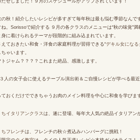
待たせしました！９月のスケジュールがアップされています！
欲の秋！紹介したいレシピが多すぎて毎年秋は最も悩む季節なんです(>_
ね。Sorissoで紹介する ９月の各クラスのメニューは“秋の味覚”満載で
と身に着けられるテーマが段階的に組み込まれています。
さえておきたい和食・洋食の家庭料理が習得できる“
デキル女になる
しちゃいます。
マトジャム？？？？これまた絶品、感激します。
~３人の女子会に使えるテーブル演出術＆ご自慢レシピが学べる最近
、
っておくだけでできちゃうお肉のメイン料理を中心に和食を学びま
うちイタリアンクラス
は、遂に登場、毎年大人気の絶品イタリアン
うちフレンチ
は、フレンチの秋☆煮込みハンバーグに挑戦！
夏限定の
タイ教室
は、タイの人気王道レシピ☆本格ガパオライス！