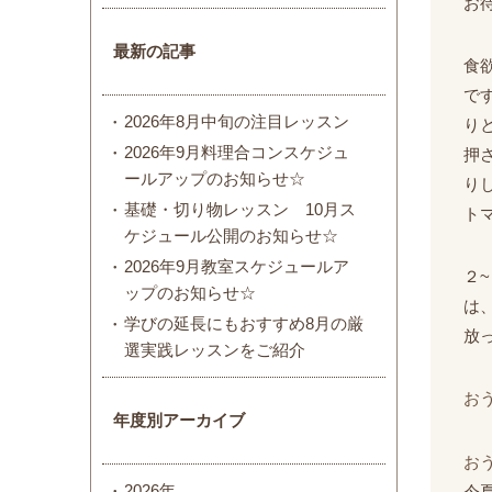
お
最新の記事
食
です
2026年8月中旬の注目レッスン
り
2026年9月料理合コンスケジュ
押
ールアップのお知らせ☆
り
基礎・切り物レッスン 10月ス
ト
ケジュール公開のお知らせ☆
2026年9月教室スケジュールア
２
ップのお知らせ☆
は
学びの延長にもおすすめ8月の厳
放
選実践レッスンをご紹介
お
年度別アーカイブ
お
2026年
今