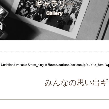
: Undefined variable $term_slug in
/home/sorisso/sorisso.jp/public_html/w
みんなの思い出ギ