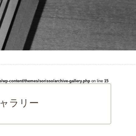
p/wp-content/themes/sorisso/archive-gallery.php
on line
15
ャラリー