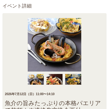
イベント詳細
2026年7月12日（日）11:00〜14:10
魚介の旨みたっぷりの本格パエリア