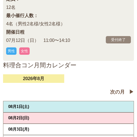
12名
最小催行人数：
4名（男性2名様/女性2名様）
開催日程
07月12日（日） 11:00〜14:10
受付終了
料理合コン月間カレンダー
2026年8月
次の月
08月1日(土)
08月2日(日)
08月3日(月)