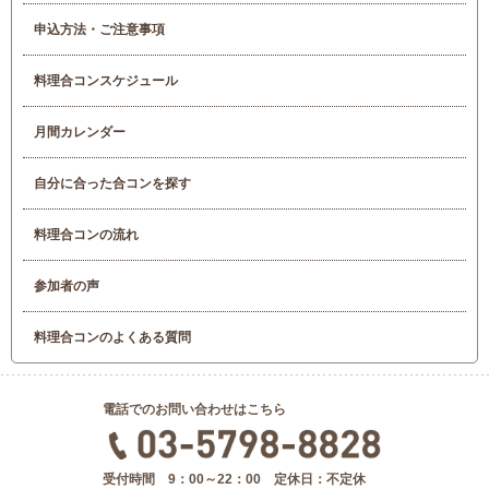
申込方法・ご注意事項
料理合コンスケジュール
月間カレンダー
自分に合った合コンを探す
料理合コンの流れ
参加者の声
料理合コンのよくある質問
電話でのお問い合わせはこちら
受付時間 9：00～22：00 定休日：不定休