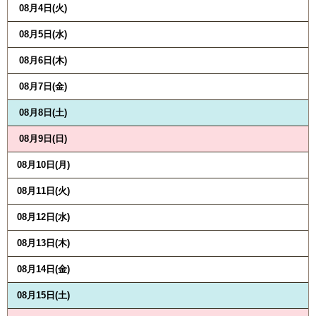
08月4日(火)
08月5日(水)
08月6日(木)
08月7日(金)
08月8日(土)
08月9日(日)
08月10日(月)
08月11日(火)
08月12日(水)
08月13日(木)
08月14日(金)
08月15日(土)