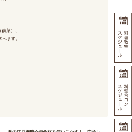
（前菜）、
学べます。
夏の江戸御膳☆旬食材を使いこなす！ 穴子レ