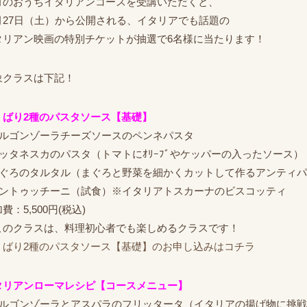
月のおうちイタリアンコースを受講いただくと、
月27日（土）から公開される、イタリアでも話題の
タリアン映画の特別チケットが抽選で6名様に当たります！
象クラスは下記！
くばり2種のパスタソース【基礎】
ゴルゴンゾーラチーズソースのペンネパスタ
ブッタネスカのパスタ（トマトにｵﾘｰﾌﾞやケッパーの入ったソース）
まぐろのタルタル（まぐろと野菜を細かくカットして作るアンティ
カントゥッチーニ（試食）※イタリアトスカーナのビスコッティ
費：5,500円(税込)
このクラスは、料理初心者でも楽しめるクラスです！
くばり2種のパスタソース【基礎】のお申し込みはコチラ
タリアンローマレシピ【コースメニュー】
ゴルゴンゾーラとアスパラのフリッタータ（イタリアの揚げ物に挑