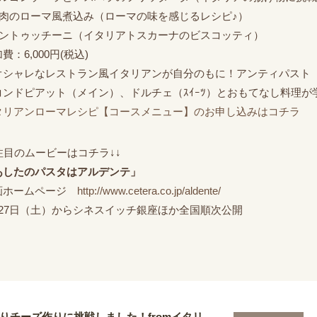
鶏肉のローマ風煮込み（ローマの味を感じるレシピ♪）
カントゥッチーニ（イタリアトスカーナのビスコッティ）
費：6,000円(税込)
オシャレなレストラン風イタリアンが自分のもに！アンティパスト
コンドピアット（メイン）、ドルチェ（ｽｲｰﾂ）とおもてなし料理が
タリアンローマレシピ【コースメニュー】のお申し込みはコチラ
↓注目のムービーはコチラ↓↓
あしたのパスタはアルデンテ」
画ホームページ
http://www.cetera.co.jp/aldente/
月27日（土）からシネスイッチ銀座ほか全国順次公開
りチーズ作りに挑戦しました！fromイタリ