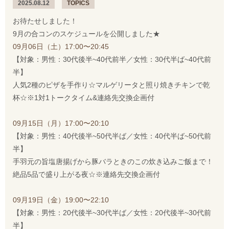
2025.08.12
TOPICS
お待たせしました！
9月の合コンのスケジュールを公開しました★
09月06日（土）17:00〜20:45
【対象：男性：30代後半~40代前半／女性：30代半ば~40代前
半】
人気2種のピザを手作り☆マルゲリータと照り焼きチキンで乾
杯☆※1対1トークタイム&連絡先交換企画付
09月15日（月）17:00〜20:10
【対象：男性：40代後半~50代半ば／女性：40代半ば~50代前
半】
手羽元の旨塩唐揚げから豚バラときのこの炊き込みご飯まで！
絶品5品で盛り上がる夜☆※連絡先交換企画付
09月19日（金）19:00〜22:10
【対象：男性：20代後半~30代半ば／女性：20代後半~30代前
半】