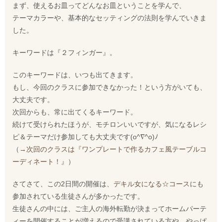
まず、使えるお皿ってどんなお皿ということを学んで、
テーマカラーや、基本的なセッティングの法則を学んでいきま
した。
キーワードは『２フィンガー』。
このキーワードは、いつも出てきます。
もし、今回のクラスに参加できなかった！という方がいても、
大丈夫です。
次回からも、常に出てくるキーワード。
続けて受けられたほうが、モチロンいいですが、気になるレシ
ピ＆テーマだけ参加しても大丈夫です(o^∇^o)ﾉ
（
→次回のクラスは『ワンプレートで作るカフェ風テーブルコ
ーディネート！』
）
さてさて、この2日間の開催は、
デキル女になる☆コース
にも
参加されている生徒さんが多かったです。
生徒さんの中には、ご主人の海外転勤が決まってホームパーテ
ィーを開催することが増えるので受講されている方や、やっぱ