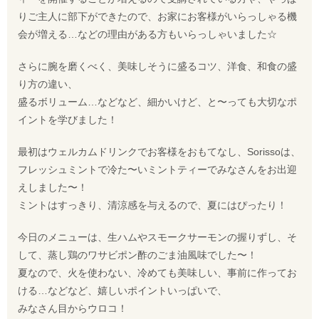
りご主人に部下ができたので、お家にお客様がいらっしゃる機
会が増える…などの理由がある方もいらっしゃいました☆
さらに腕を磨くべく、美味しそうに盛るコツ、洋食、和食の盛
り方の違い、
盛るボリューム…などなど、細かいけど、と〜っても大切なポ
イントを学びました！
最初はウェルカムドリンクでお客様をおもてなし、Sorissoは、
フレッシュミントで冷た〜いミントティーでみなさんをお出迎
えしました〜！
ミントはすっきり、清涼感を与えるので、夏にはぴったり！
今日のメニューは、生ハムやスモークサーモンの握りずし、そ
して、蒸し鶏のワサビポン酢のごま油風味でした〜！
夏なので、火を使わない、冷めても美味しい、事前に作ってお
ける…などなど、嬉しいポイントいっぱいで、
みなさん目からウロコ！