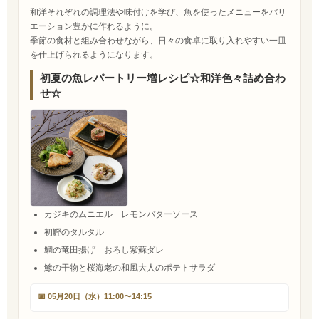
和洋それぞれの調理法や味付けを学び、魚を使ったメニューをバリ
エーション豊かに作れるように。
季節の食材と組み合わせながら、日々の食卓に取り入れやすい一皿
を仕上げられるようになります。
初夏の魚レパートリー増レシピ☆和洋色々詰め合わ
せ☆
カジキのムニエル レモンバターソース
初鰹のタルタル
鯛の竜田揚げ おろし紫蘇ダレ
鯵の干物と桜海老の和風大人のポテトサラダ
📅 05月20日（水）11:00〜14:15