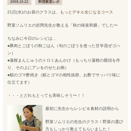
2009.10.22
料理教室レポ
21日(水)のお昼のクラスは、
もっとデキル女になるコース
野菜ソムリエの折間先生が教える「秋の味覚和膳」でした〜
ちなみに今日のレシピは…
●豚肉とごぼうの秋ごはん（旬のごぼうを使った甘辛混ぜゴハ
ン）
●蓮根まんじゅうのトロミあんかけ（もっちり蓮根の饅頭を作
り、その上にアンをのせたお椀）
●鯖のゴマ酢焼き（鯖とゴマの相性抜群。お酢でサッパリ味に
仕立てます）
・・・とどれもとっても美味しそう〜！！
最初に先生からレシピ＆食材の説明から
野菜ソムリエの先生のクラス！野菜の選び
方もしっかり教えてもらいました！