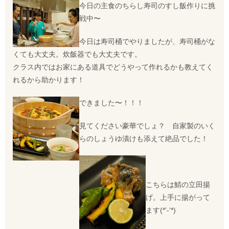
今日の主食のちらし寿司のすし飯作りに挑
戦中〜
今日は寿司桶でやりましたが、寿司桶がな
くても大丈夫。炊飯器でも大丈夫です。
クラス内ではお家にある道具でどうやって作れるかも教えてく
れるから助かります！
できました〜！！！
見てください豪華でしょ？ 自家製のいく
らのしょうゆ漬けも添えて絶品でした！
こちらは鯖の立田揚
げ。上手に揚がって
ます(*’-‘*)