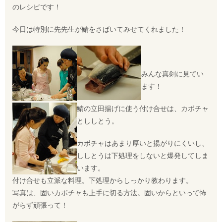
のレシピです！
今日は特別に先先生が鯖をさばいてみせてくれました！
みんな真剣に見てい
ます！
鯖の立田揚げに使う付け合せは、カボチャ
とししとう。
カボチャはあまり厚いと揚がりにくいし、
ししとうは下処理をしないと爆発してしま
います。
付け合せも立派な料理。下処理からしっかり教わります。
写真は、固いカボチャも上手に切る方法。固いからといって怖
がらず頑張って！