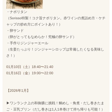
・ナポリタン
（Sorisso特製！コク旨ナポリタン。赤ワインの煮詰め方・ケチ
ャップの炒め方にポイントあり！）
・卵サンド
（卵がとってもなめらか！究極の卵サンド）
・手作りジンジャーエール
（生姜たっぷり！ジンジャーシロップは常備したくなる美味し
さ！）
01月10日（土）18:40〜21:40
01月16日（金）19:00〜22:00
【2026年1月】
▶︎ワンランク上の和御膳に挑戦！鯛めし・角煮・だし巻きたま
ご・豆乳プリン（だし巻きは1人1本巻けて持ち帰りも可能！）