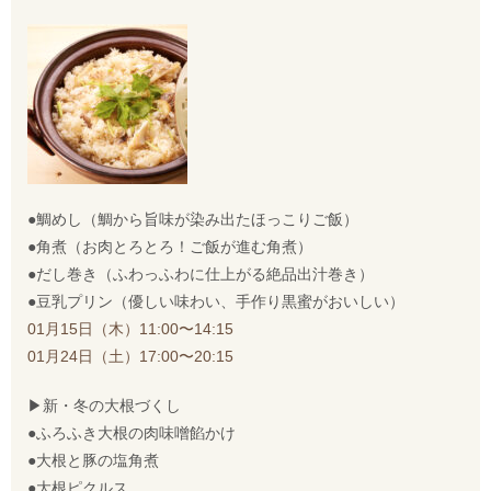
●鯛めし（鯛から旨味が染み出たほっこりご飯）
●角煮（お肉とろとろ！ご飯が進む角煮）
●だし巻き（ふわっふわに仕上がる絶品出汁巻き）
●豆乳プリン（優しい味わい、手作り黒蜜がおいしい）
01月15日（木）11:00〜14:15
01月24日（土）17:00〜20:15
▶︎新・冬の大根づくし
●ふろふき大根の肉味噌餡かけ
●大根と豚の塩角煮
●大根ピクルス