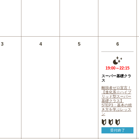
3
4
5
6
19:00～22:15
スーパー基礎クラ
ス
離脱者ゼロ宣言！
【進化系☆ハイブ
リッド型スーパー
基礎クラス】
STEP3：基本の焼
き方を学ぶレッス
ン
受付終了