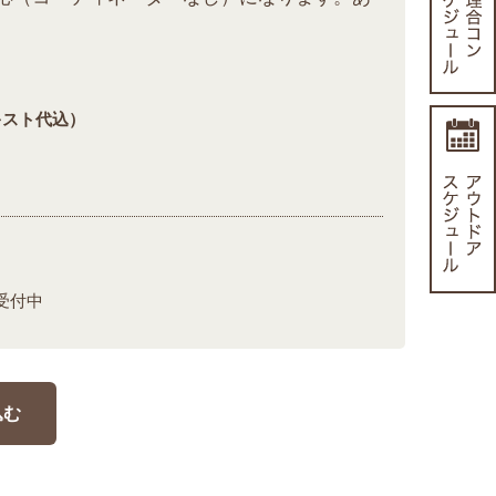
キスト代込）
受付中
込む