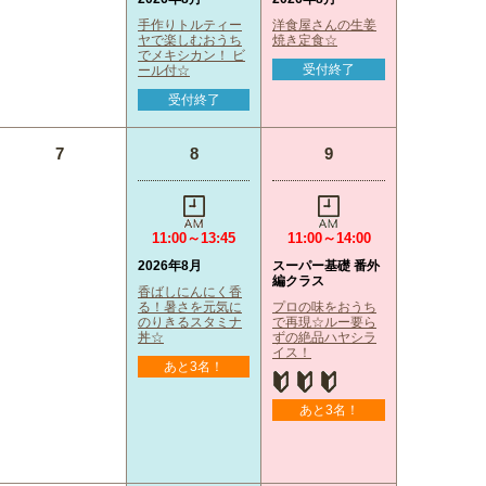
手作りトルティー
洋食屋さんの生姜
ヤで楽しむおうち
焼き定食☆
でメキシカン！ ビ
受付終了
ール付☆
受付終了
7
8
9
11:00～13:45
11:00～14:00
2026年8月
スーパー基礎 番外
編クラス
香ばしにんにく香
る！暑さを元気に
プロの味をおうち
のりきるスタミナ
で再現☆ルー要ら
丼☆
ずの絶品ハヤシラ
イス！
あと3名！
あと3名！